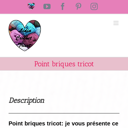
Passer
Laine
YouTube
Facebook
Pinterest
Instagram
au
Lidia
Crochet
contenu
Tricot
Point briques tricot
Description
Point briques tricot: je vous présente ce