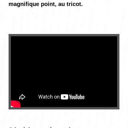
magnifique point, au tricot.