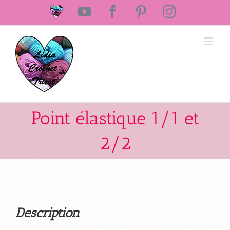
Passer
Laine
YouTube
Facebook
Pinterest
Instagram
au
Lidia
Crochet
contenu
Tricot
Point élastique 1/1 et
2/2
Description