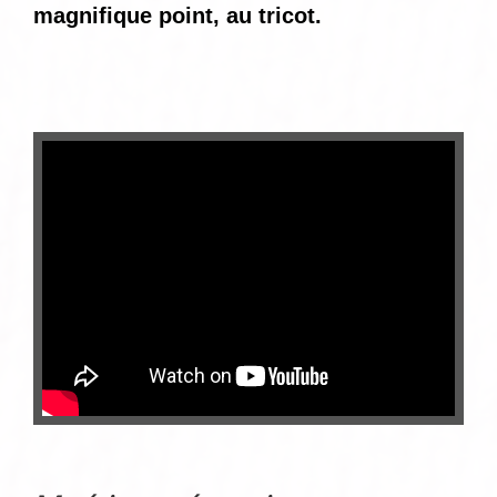
magnifique point, au tricot.