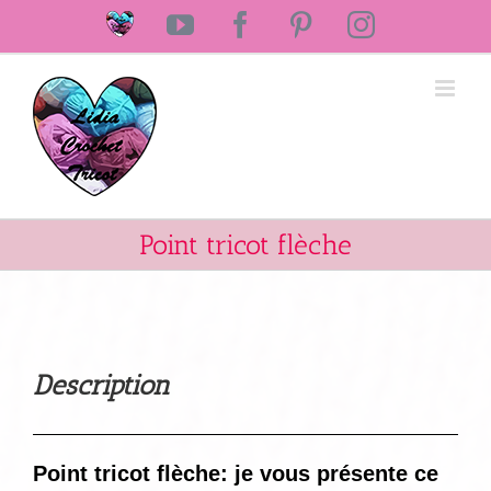
Passer
Laine
YouTube
Facebook
Pinterest
Instagram
au
Lidia
Crochet
contenu
Tricot
Point tricot flèche
Description
Point tricot flèche: je vous présente ce