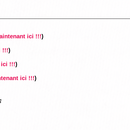
intenant ici !!!
)
 !!!
)
ci !!!
)
enant ici !!!
)
s