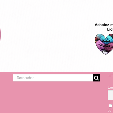
LE
Rechercher:
Em
con