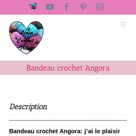
Passer
Laine
YouTube
Facebook
Pinterest
Instagram
au
Lidia
Crochet
contenu
Tricot
Bandeau crochet Angora
Description
Bandeau crochet Angora: j’ai le plaisir