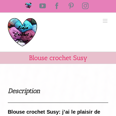
Passer
Laine
YouTube
Facebook
Pinterest
Instagram
au
Lidia
Crochet
contenu
Tricot
Blouse crochet Susy
Description
Blouse crochet Susy: j’ai le plaisir de