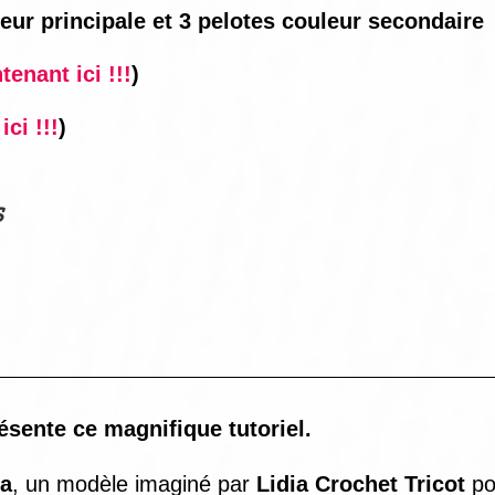
leur principale et 3 pelotes couleur secondaire
enant ici !!!
)
ci !!!
)
s
sente ce magnifique tutoriel.
ba
, un modèle imaginé par
Lidia Crochet Tricot
po