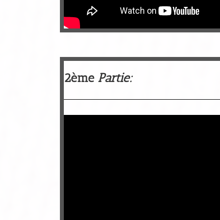
2ème
Partie: