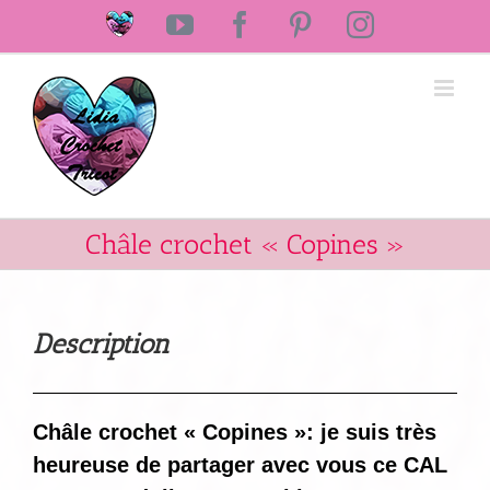
Passer
Laine
YouTube
Facebook
Pinterest
Instagram
au
Lidia
Crochet
contenu
Tricot
Châle crochet « Copines »
Description
Châle crochet « Copines »: je suis très
heureuse de partager avec vous ce CAL