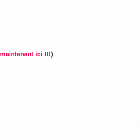
maintenant ici !!!
)