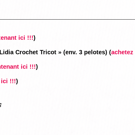
nant ici !!!
)
idia Crochet Tricot » (env. 3 pelotes)
(
achetez 
enant ici !!!
)
ci !!!
)
s