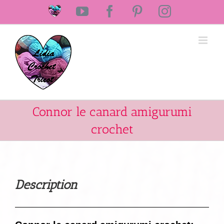
Passer
Laine
YouTube
Facebook
Pinterest
Instagram
au
Lidia
Crochet
contenu
Tricot
Connor le canard amigurumi
crochet
Description