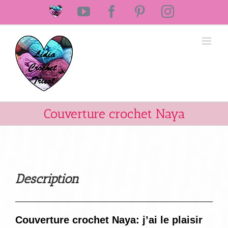
Passer
Laine
YouTube
Facebook
Pinterest
Instagram
au
Lidia
Crochet
contenu
Tricot
Couverture crochet Naya
Description
Couverture crochet Naya: j’ai le plaisir