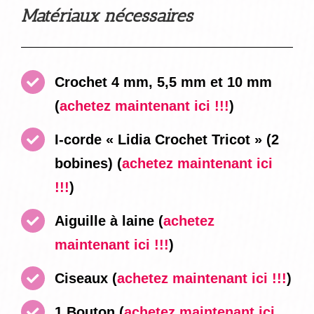
Matériaux nécessaires
Crochet 4 mm, 5,5 mm et 10 mm
(
achetez maintenant ici !!!
)
I-corde « Lidia Crochet Tricot » (2
bobines)
(
achetez maintenant ici
!!!
)
Aiguille à laine
(
achetez
maintenant ici !!!
)
Ciseaux
(
achetez maintenant ici !!!
)
1 Bouton
(
achetez maintenant ici