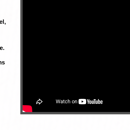
el,
e.
ns