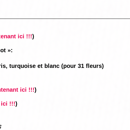
nant ici !!!
)
ot »:
ris, turquoise et blanc (pour 31 fleurs)
enant ici !!!
)
ci !!!
)
s