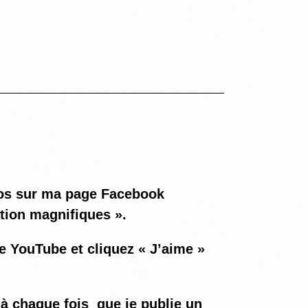
otos sur ma page Facebook
ation magnifiques ».
ne YouTube et cliquez « J’aime »
à chaque fois
que je publie un