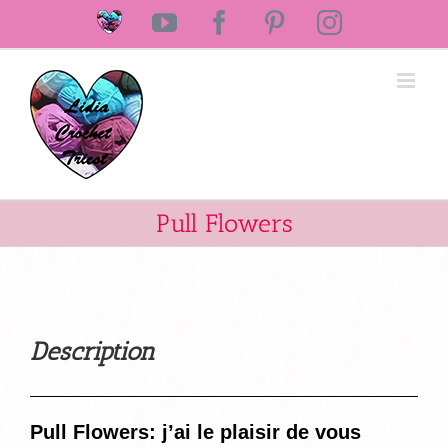
Passer
Laine
YouTube
Facebook
Pinterest
Instagram
au
Lidia
Crochet
contenu
Tricot
Pull Flowers
Description
Pull Flowers: j’ai le plaisir de vous