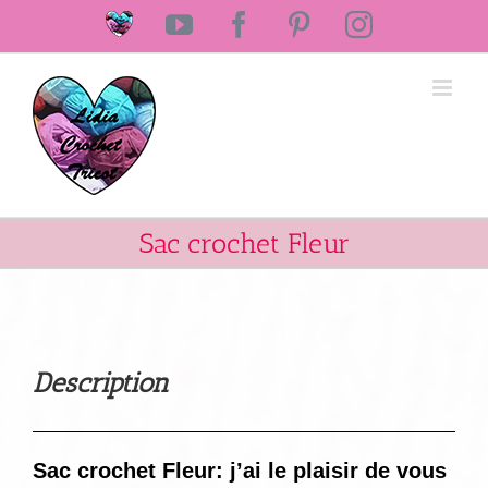
Passer
Laine
YouTube
Facebook
Pinterest
Instagram
au
Lidia
Crochet
contenu
Tricot
Sac crochet Fleur
Description
Sac crochet Fleur: j’ai le plaisir de vous