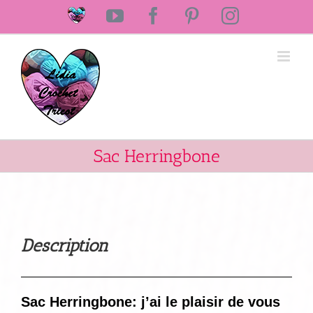
Passer
Laine
YouTube
Facebook
Pinterest
Instagram
au
Lidia
Crochet
contenu
Tricot
Sac Herringbone
Description
Sac Herringbone: j’ai le plaisir de vous