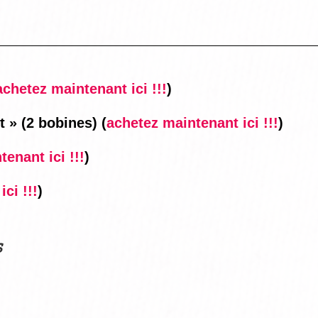
achetez maintenant ici !!!
)
t » (2 bobines)
(
achetez maintenant ici !!!
)
enant ici !!!
)
ci !!!
)
s