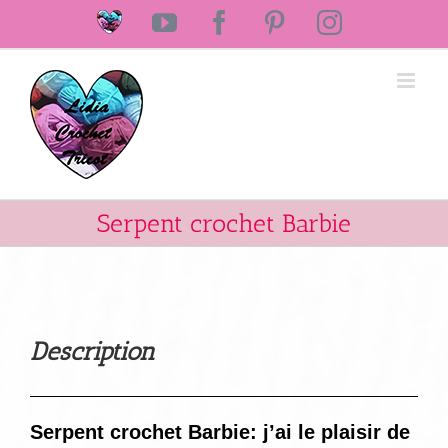
Passer
Laine
YouTube
Facebook
Pinterest
Instagram
au
Lidia
Crochet
contenu
Tricot
Serpent crochet Barbie
Description
Serpent crochet Barbie: j’ai le plaisir de