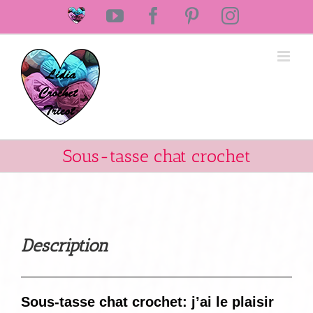
Passer
Laine
YouTube
Facebook
Pinterest
Instagram
au
Lidia
Crochet
contenu
Tricot
Sous-tasse chat crochet
Description
Sous-tasse chat crochet: j’ai le plaisir