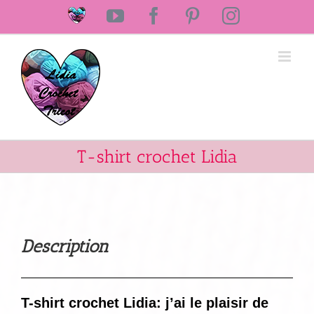
Passer
Laine
YouTube
Facebook
Pinterest
Instagram
au
Lidia
Crochet
contenu
Tricot
T-shirt crochet Lidia
Description
T-shirt crochet Lidia: j’ai le plaisir de