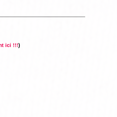
 ici !!!
)