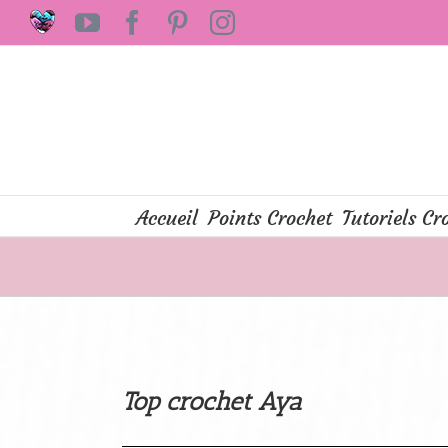
Passer
Laine
YouTube
Facebook
Pinterest
Instagram
au
Lidia
Crochet
contenu
Tricot
Accueil
Points Crochet
Tutoriels Cr
Top crochet Aya