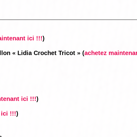
ntenant ici !!!
)
llon « Lidia Crochet Tricot »
(
achetez maintenant
enant ici !!!
)
ci !!!
)