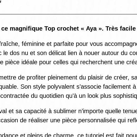
s
 ce magnifique Top crochet « Aya ». Très facile
 fraîche, féminine et parfaite pour vous accompagne
e dos nu et son délicat lien à nouer autour du cou 
ne pièce idéale pour celles qui recherchent une cré
tre de profiter pleinement du plaisir de créer, sans
uable. Son style polyvalent s’associe facilement à
contractée du quotidien qu’à un look plus sophisti
val et sa capacité à sublimer n’importe quelle ten
asion de réaliser une pièce personnalisée qui reflè
ndance et pleins de charme, ce tutoriel est fait pou