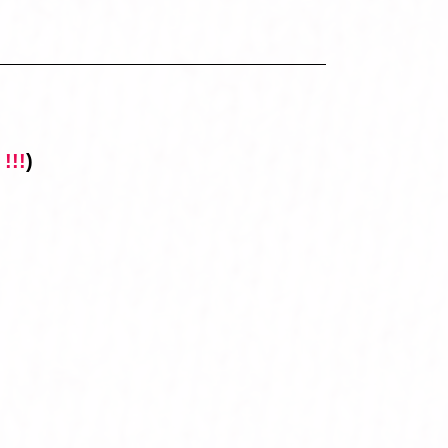
!!!
)