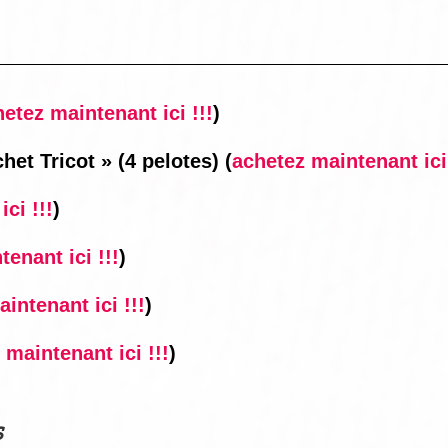
etez maintenant ici !!!
)
chet Tricot »
(4 pelotes)
(
achetez maintenant ici 
ci !!!
)
enant ici !!!
)
intenant ici !!!
)
 maintenant ici !!!
)
s